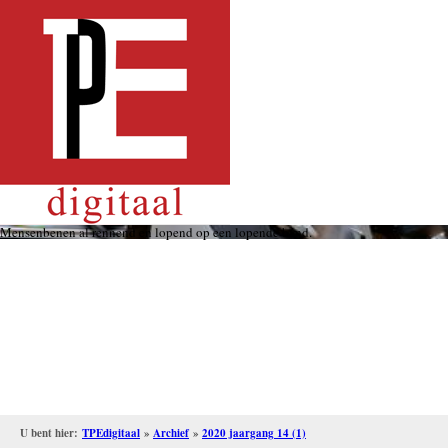
Overslaan
en
naar
de
inhoud
gaan
Mensenbenen al rennend en lopend op een lopende band.
U bent hier:
TPEdigitaal
»
Archief
»
2020 jaargang 14 (1)