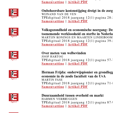
Samenvatting
Artikel PDF
|
Onbeheersbare kostenstijging dreigt in de zorg
WIJNAND VAN DE VEN
TPEdigitaal 2018 jaargang 12(1) pagina 28
Samenvatting
Artikel PDF
|
Volksgezondheid en economische neergang: De a
toenemende werkloosheid en sterfte in Nederl
MARTIJN KONINGS EN MAARTEN LINDEBOOM
TPEdigitaal 2018 jaargang 12(1) pagina 39
Samenvatting
Artikel PDF
|
Over meten van welbevinden
JOOP HARTOG
TPEdigitaal 2018 jaargang 12(1) pagina 57
Samenvatting
Artikel PDF
|
Herman Frijda: onderwijspionier en grondlegg
economie in de zesde faculteit van de UvA
MARTIN FASE
TPEdigitaal 2018 jaargang 12(1) pagina 71
Samenvatting
Artikel PDF
|
Duurzaamheid tussen overheid en markt
HARMEN VERBRUGGEN
TPEdigitaal 2018 jaargang 12(1) pagina 87
Samenvatting
Artikel PDF
|