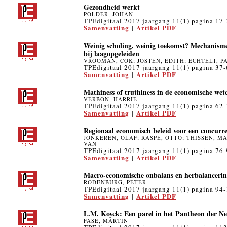
Gezondheid werkt
POLDER, JOHAN
TPEdigitaal 2017 jaargang 11(1) pagina 17
Samenvatting
Artikel PDF
|
Weinig scholing, weinig toekomst? Mechanism
bij laagopgeleiden
VROOMAN, COK; JOSTEN, EDITH; ECHTELT, P
TPEdigitaal 2017 jaargang 11(1) pagina 37
Samenvatting
Artikel PDF
|
Mathiness of truthiness in de economische wet
VERBON, HARRIE
TPEdigitaal 2017 jaargang 11(1) pagina 62
Samenvatting
Artikel PDF
|
Regionaal economisch beleid voor een concurr
JONKEREN, OLAF; RASPE, OTTO; THISSEN, M
VAN
TPEdigitaal 2017 jaargang 11(1) pagina 76
Samenvatting
Artikel PDF
|
Macro-economische onbalans en herbalancerin
RODENBURG, PETER
TPEdigitaal 2017 jaargang 11(1) pagina 94
Samenvatting
Artikel PDF
|
L.M. Koyck: Een parel in het Pantheon der N
FASE, MARTIN