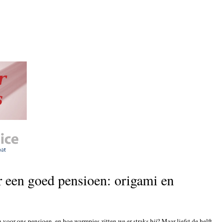
 een goed pensioen: origami en
oor ons pensioen, en hoe warmpjes zitten we er straks bij? Maar liefst de helft